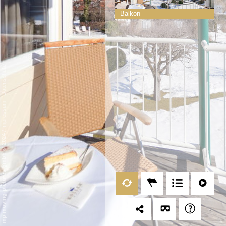
Balkon
Datenschutz
-
Impressum
/
mp moving-pictures gmbh © 2024