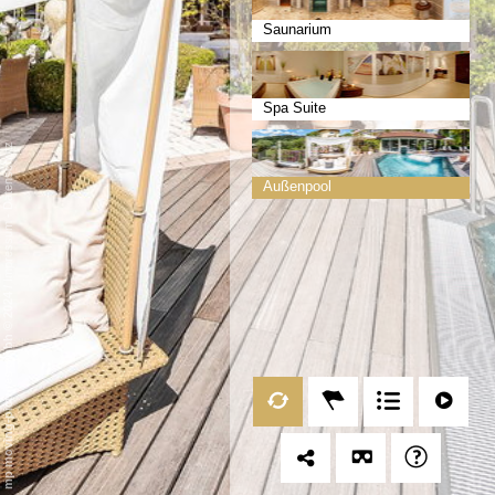
Saunarium
Spa Suite
Datenschutz
Außenpool
-
Impressum
/
mp moving-pictures gmbh © 2024