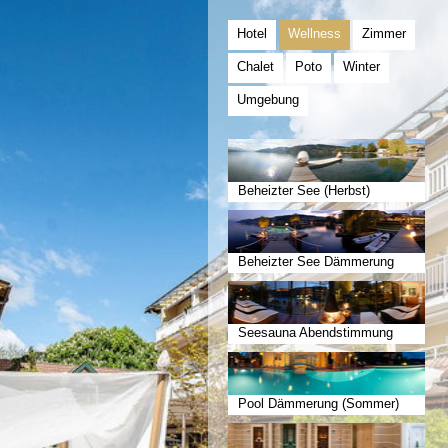
Hotel
Wellness
Zimmer
Chalet
Poto
Winter
Umgebung
Beheizter See (Herbst)
Beheizter See Dämmerung
(Herbst)
Seesauna Abendstimmung
Frühling
Pool Dämmerung (Sommer)