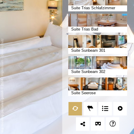
Suite Trias Schlafzimmer
Suite Trias Bad
Datenschutz
Suite Sunbeam 301
-
Impressum
Suite Sunbeam 302
/
mp moving-pictures gmbh © 2024
Suite Seerose
Suite Seemöwe