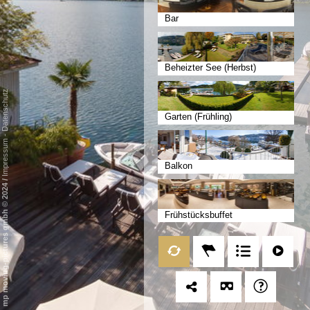
Bar
Beheizter See (Herbst)
Datenschutz
Garten (Frühling)
-
Impressum
Balkon
/
mp moving-pictures gmbh © 2024
Frühstücksbuffet
Frühstücksterrasse