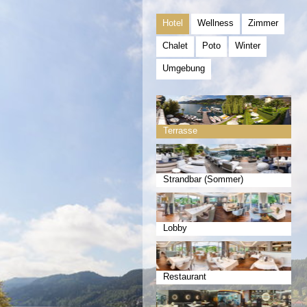
Hotel
Wellness
Zimmer
Chalet
Poto
Winter
Umgebung
Terrasse
Strandbar (Sommer)
Lobby
Restaurant