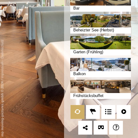
Bar
Beheizter See (Herbst)
Datenschutz
Garten (Frühling)
-
Impressum
Balkon
/
mp moving-pictures gmbh © 2024
Frühstücksbuffet
Frühstücksterrasse