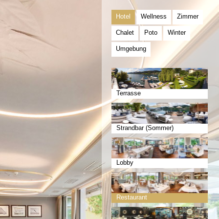
Hotel
Wellness
Zimmer
Chalet
Poto
Winter
Umgebung
Terrasse
Strandbar (Sommer)
Lobby
Restaurant