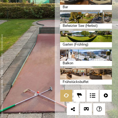
Bar
Beheizter See (Herbst)
Datenschutz
Garten (Frühling)
-
Impressum
Balkon
/
mp moving-pictures gmbh © 2024
Frühstücksbuffet
Frühstücksterrasse