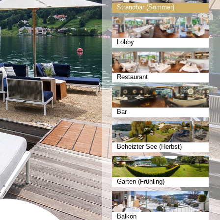
Strandbar (Sommer)
Lobby
Restaurant
Bar
Beheizter See (Herbst)
Garten (Frühling)
Balkon