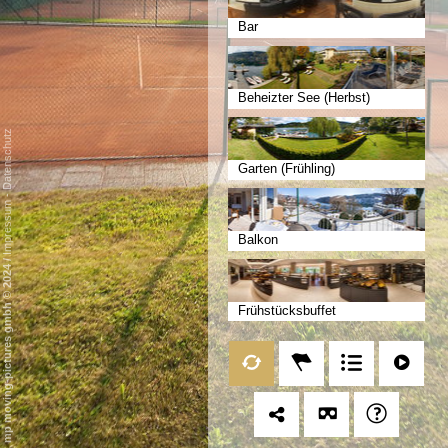
Bar
Beheizter See (Herbst)
Datenschutz
Garten (Frühling)
-
Impressum
Balkon
/
mp moving-pictures gmbh © 2024
Frühstücksbuffet
Frühstücksterrasse