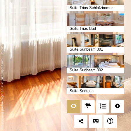
Suite Trias Schlafzimmer
Suite Trias Bad
Datenschutz
Suite Sunbeam 301
-
Impressum
Suite Sunbeam 302
/
mp moving-pictures gmbh © 2024
Suite Seerose
Suite Seemöwe