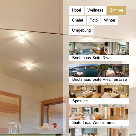
Hotel
Wellness
Zimmer
Chalet
Poto
Winter
Umgebung
Bootshaus Suite Riva
Bootshaus Suite Riva Terrasse
Spasuite
Suite Trias Wohnzimmer