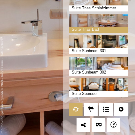
Suite Trias Schlafzimmer
Suite Trias Bad
Datenschutz
Suite Sunbeam 301
-
Impressum
Suite Sunbeam 302
/
mp moving-pictures gmbh © 2024
Suite Seerose
Suite Seemöwe