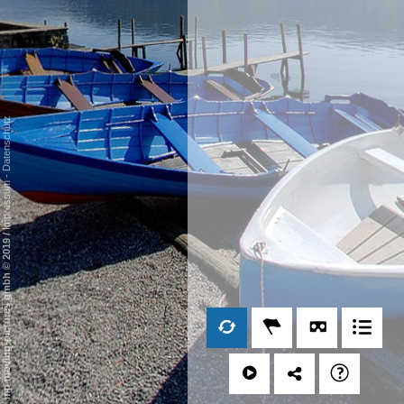
Datenschutz
-
Impressum
/
mp moving-pictures gmbh © 2019