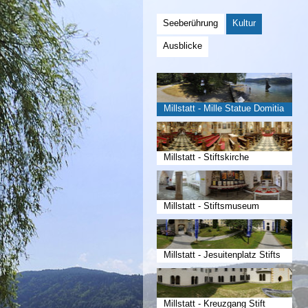
Seeberührung
Kultur
Ausblicke
Millstatt - Mille Statue Domitia
Millstatt - Stiftskirche
Millstatt - Stiftsmuseum
Millstatt - Jesuitenplatz Stifts
Millstatt - Kreuzgang Stift