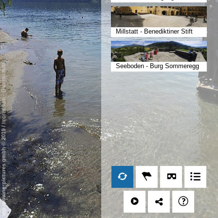
Millstatt - Benediktiner Stift
Datenschutz
Seeboden - Burg Sommeregg
-
Impressum
/
mp moving-pictures gmbh © 2019