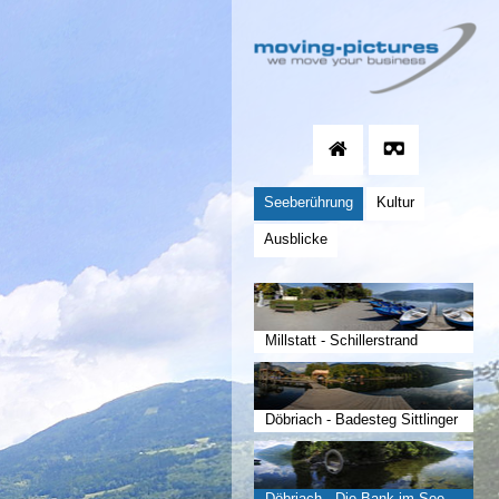
Seeberührung
Kultur
Ausblicke
Millstatt - Schillerstrand
Döbriach - Badesteg Sittlinger
Döbriach - Die Bank im See