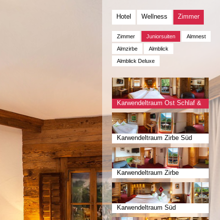
Hotel
Wellness
Zimmer
Zimmer
Juniorsuiten
Almnest
Almzirbe
Almblick
Almblick Deluxe
Karwendeltraum Ost Schlaf &
Wohn haustierfrei
Karwendeltraum Zirbe Süd
Karwendeltraum Zirbe
Karwendeltraum Süd
haustierfrei