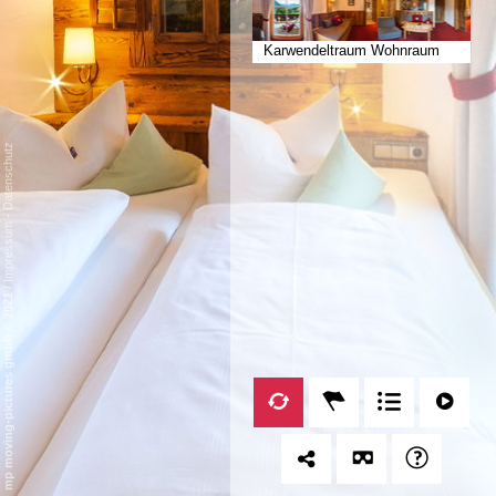
Karwendeltraum Wohnraum
Datenschutz
-
Impressum
/
mp moving-pictures gmbh © 2021