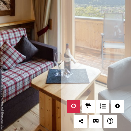
Datenschutz
-
Impressum
/
mp moving-pictures gmbh © 2021