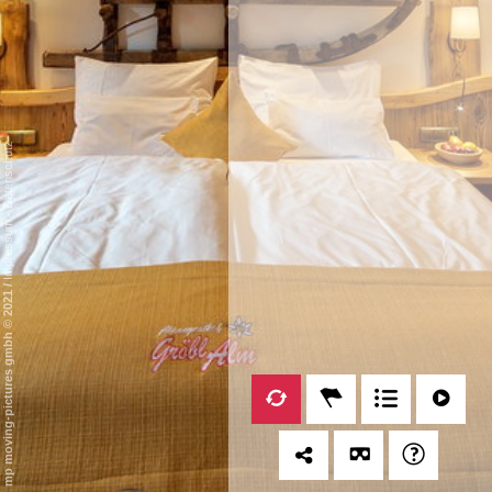
Datenschutz
-
Impressum
/
mp moving-pictures gmbh © 2021