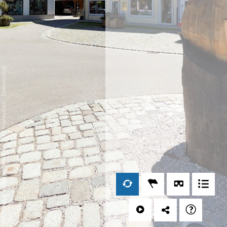
Datenschutz
-
Impressum
/
mp moving-pictures gmbh © 2019