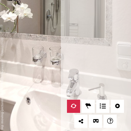
Datenschutz
-
Impressum
/
mp moving-pictures gmbh © 2021