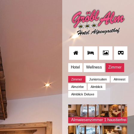
Hotel
Wellness
Zimmer
Zimmer
Juniorsuiten
Almnest
Almzirbe
Almblick
Almblick Deluxe
Almwiesenzimmer 1 haustierfrei