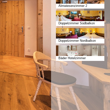
Almwiesenzimmer 2
Doppelzimmer Südbalkon
Doppelzimmer Nordbalkon
Bäder Hotelzimmer