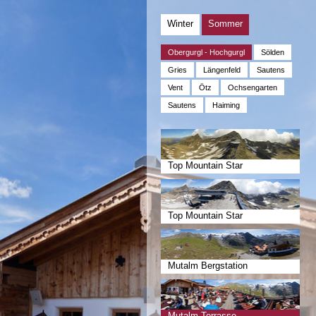
Winter
Sommer
Obergurgl - Hochgurgl
Sölden
Gries
Längenfeld
Sautens
Vent
Ötz
Ochsengarten
Sautens
Haiming
Top Mountain Star
Top Mountain Star
Mutalm Bergstation
Mutalm Terrasse