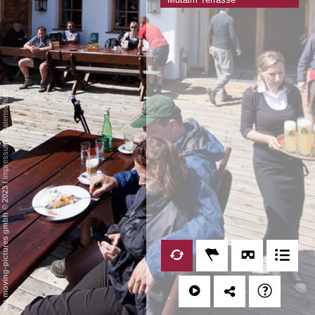
Datenschutz
-
Impressum
/
mp moving-pictures gmbh © 2023