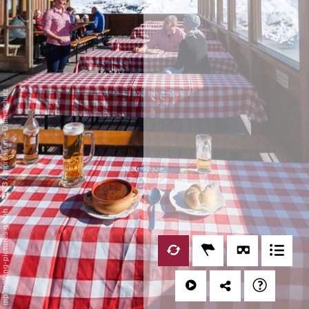
Datenschutz
-
Impressum
/
mp moving-pictures gmbh © 2023