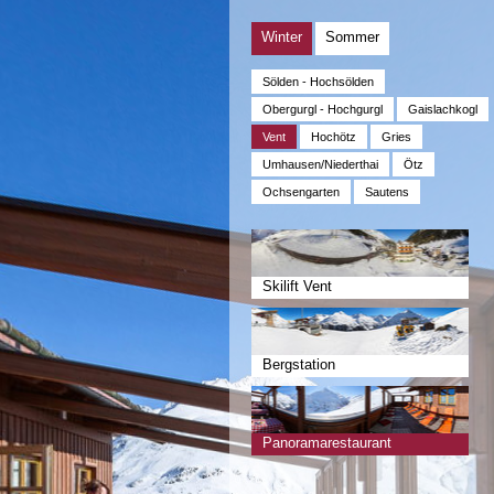
Winter
Sommer
Sölden - Hochsölden
Obergurgl - Hochgurgl
Gaislachkogl
Vent
Hochötz
Gries
Umhausen/Niederthai
Ötz
Ochsengarten
Sautens
Skilift Vent
Bergstation
Panoramarestaurant