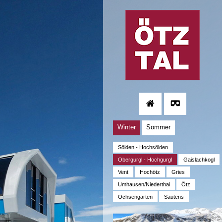
Winter
Sommer
Sölden - Hochsölden
Obergurgl - Hochgurgl
Gaislachkogl
Vent
Hochötz
Gries
Umhausen/Niederthai
Ötz
Ochsengarten
Sautens