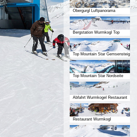
Obergurgl Luftpanorama
Bergstation Wurmkogl Top
Mountai
Top Mountain Star Gemsensteig
Top Mountain Star Nordseite
Abfahrt Wurmkogel Restaurant
Restaurant Wurmkogl