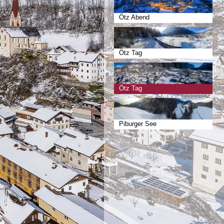
Ötz Abend
Ötz Tag
Ötz Tag
Piburger See