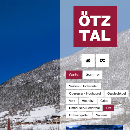
Winter
Sommer
Sölden - Hochsölden
Obergurgl - Hochgurgl
Gaislachkogl
Vent
Hochötz
Gries
Umhausen/Niederthai
Ötz
Ochsengarten
Sautens