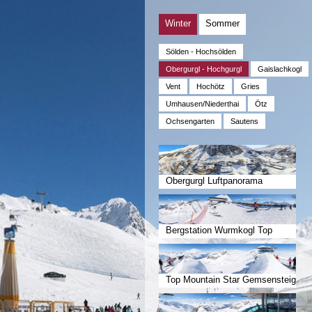
Winter
Sommer
Sölden - Hochsölden
Obergurgl - Hochgurgl
Gaislachkogl
Vent
Hochötz
Gries
Umhausen/Niederthai
Ötz
Ochsengarten
Sautens
Obergurgl Luftpanorama
Bergstation Wurmkogl Top
Mountai
Top Mountain Star Gemsensteig