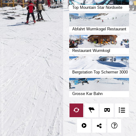
Top Mountain Star Nordseite
Abfahrt Wurmkogel Restaurant
Datenschutz
Restaurant Wurmkogl
-
Impressum
Bergstation Top Schermer 3000
/
mp moving-pictures gmbh © 2023
Grosse Kar Bahn
Mittelstation