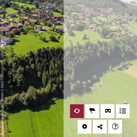
Datenschutz
-
Impressum
/
mp moving-pictures gmbh © 2023