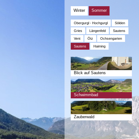
Winter
Sommer
Obergurgl - Hochgurgl
Sölden
Gries
Längenfeld
Sautens
Vent
Ötz
Ochsengarten
Sautens
Haiming
Blick auf Sautens
Schwimmbad
Zauberwald