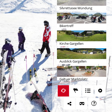
Silvrettasee Mündung
Bikertreff
Datenschutz
Kirche Gargellen
-
Impressum
Ausblick Gargellen
/
mp moving-pictures gmbh © 2019
Galtuer Marktplatz
Freilichtbühnen Silbertal