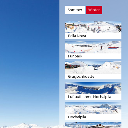
Sommer
Winter
Bella Nova
Funpark
Grasjochhuette
Luftaufnahme Hochalpila
Hochalpila