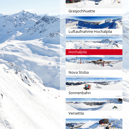
Grasjochhuette
Luftaufnahme Hochalpila
Hochalpila
Nova Stoba
Sonnenbahn
Versettla