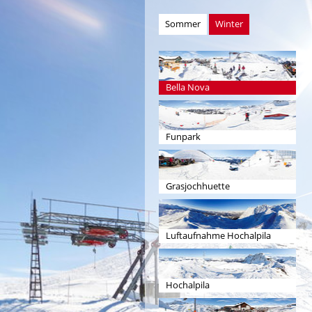
Sommer
Winter
Bella Nova
Funpark
Grasjochhuette
Luftaufnahme Hochalpila
Hochalpila