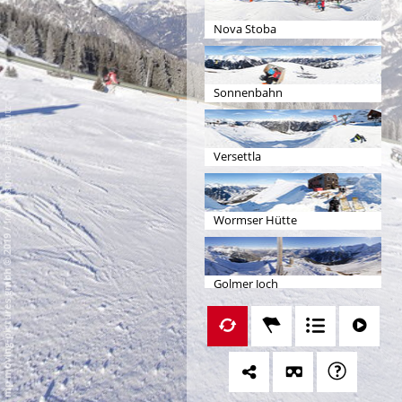
Nova Stoba
Sonnenbahn
Datenschutz
Versettla
-
Impressum
Wormser Hütte
/
mp moving-pictures gmbh © 2019
Golmer Joch
Weltcup Abfahrt