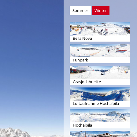
Sommer
Winter
Bella Nova
Funpark
Grasjochhuette
Luftaufnahme Hochalpila
Hochalpila