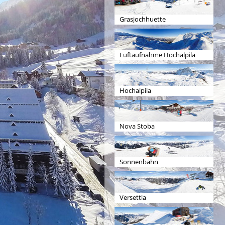
Grasjochhuette
Luftaufnahme Hochalpila
Hochalpila
Nova Stoba
Sonnenbahn
Versettla