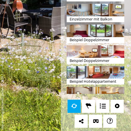
Einzelzimmer mit Balkon
Datenschutz
Beispiel Doppelzimmer
-
Impressum
Beispiel Doppelzimmer
/
mp moving-pictures gmbh © 2020
Beispiel Hotelappartement
Familiensuite Schlafzimmer