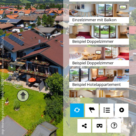
Einzelzimmer mit Balkon
Datenschutz
Beispiel Doppelzimmer
-
Impressum
Beispiel Doppelzimmer
/
mp moving-pictures gmbh © 2020
Beispiel Hotelappartement
Familiensuite Schlafzimmer