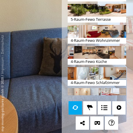
5-Raum-Fewo Terrasse
Datenschutz
4-Raum-Fewo Wohnzimmer
-
Impressum
4-Raum-Fewo Küche
/
mp moving-pictures gmbh © 2020
4-Raum-Fewo Schlafzimmer
4-Raum-Fewo Badezimmer
3-Raum-Fewo Schlafz/Küche