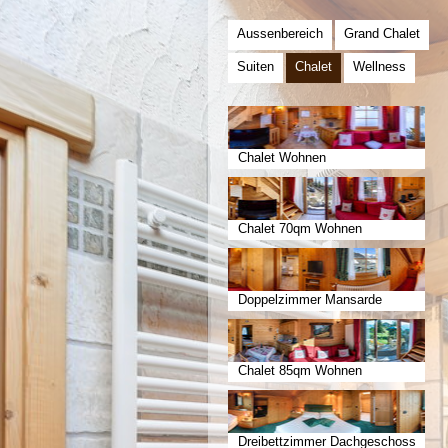
Aussenbereich
Grand Chalet
Suiten
Chalet
Wellness
Chalet Wohnen
Chalet 70qm Wohnen
Doppelzimmer Mansarde
Chalet 85qm Wohnen
Dreibettzimmer Dachgeschoss