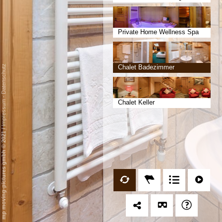
Private Home Wellness Spa
Datenschutz
Chalet Badezimmer
-
Chalet Keller
Impressum
/
mp moving-pictures gmbh © 2021