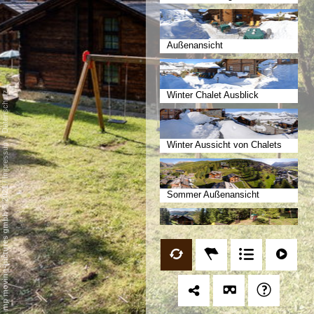
Außenansicht
Datenschutz
Winter Chalet Ausblick
-
Winter Aussicht von Chalets
Impressum
/
mp moving-pictures gmbh © 2021
Sommer Außenansicht
Kinderpark ´Watership Down´
Sommer Village bei Nacht