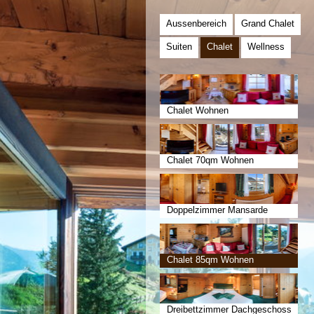
Aussenbereich
Grand Chalet
Suiten
Chalet
Wellness
Chalet Wohnen
Chalet 70qm Wohnen
Doppelzimmer Mansarde
Chalet 85qm Wohnen
Dreibettzimmer Dachgeschoss