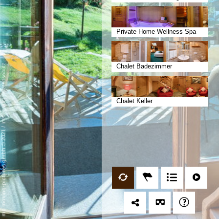
Private Home Wellness Spa
Datenschutz
Chalet Badezimmer
-
Chalet Keller
Impressum
/
mp moving-pictures gmbh © 2021