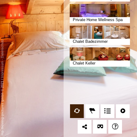
Private Home Wellness Spa
Datenschutz
Chalet Badezimmer
-
Chalet Keller
Impressum
/
mp moving-pictures gmbh © 2021