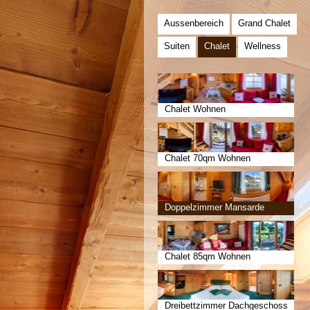
Aussenbereich
Grand Chalet
Suiten
Chalet
Wellness
Chalet Wohnen
Chalet 70qm Wohnen
Doppelzimmer Mansarde
Chalet 85qm Wohnen
Dreibettzimmer Dachgeschoss