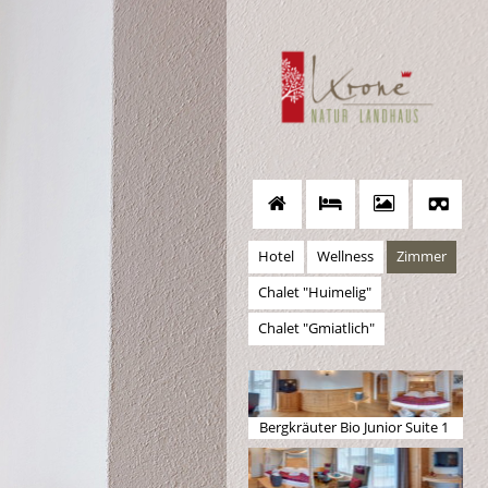
Hotel
Wellness
Zimmer
Chalet "Huimelig"
Chalet "Gmiatlich"
Bergkräuter Bio Junior Suite 1