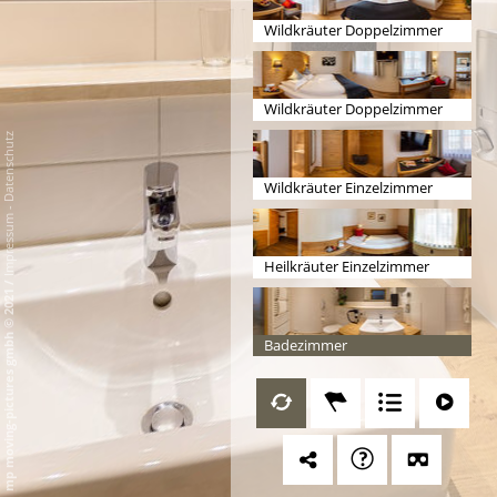
Wildkräuter Doppelzimmer
Natur 1
Wildkräuter Doppelzimmer
Natur 2
Datenschutz
Wildkräuter Einzelzimmer
-
Impressum
Heilkräuter Einzelzimmer
/
mp moving-pictures gmbh © 2021
Badezimmer