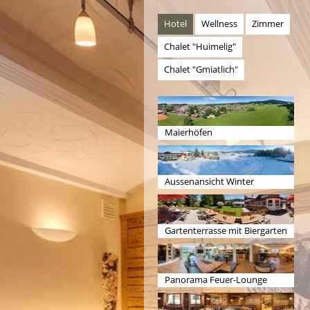
Hotel
Wellness
Zimmer
Chalet "Huimelig"
Chalet "Gmiatlich"
Maierhöfen
Aussenansicht Winter
Gartenterrasse mit Biergarten
Panorama Feuer-Lounge