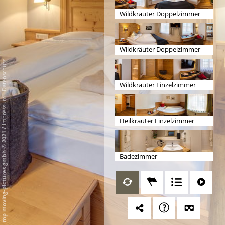
Wildkräuter Doppelzimmer
Natur 1
Wildkräuter Doppelzimmer
Natur 2
Datenschutz
Wildkräuter Einzelzimmer
-
Impressum
Heilkräuter Einzelzimmer
/
mp moving-pictures gmbh © 2021
Badezimmer