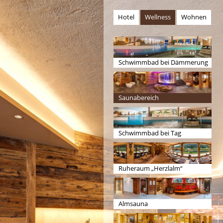
Hotel
Wellness
Wohnen
Schwimmbad bei Dämmerung
Saunabereich
Schwimmbad bei Tag
Ruheraum „Herzlalm“
Almsauna