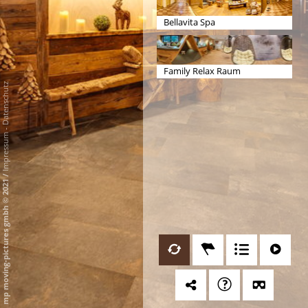
Bellavita Spa
Family Relax Raum
Datenschutz
-
Impressum
/
mp moving-pictures gmbh © 2021