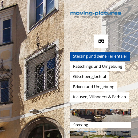
Sterzing und seine Ferientäler
Ratschings und Umgebung
Gitschberg Jochtal
Brixen und Umgebung
Klausen, Villanders & Barbian
Sterzing