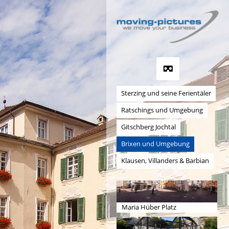
Sterzing und seine Ferientäler
Ratschings und Umgebung
Gitschberg Jochtal
Brixen und Umgebung
Klausen, Villanders & Barbian
Maria Hüber Platz