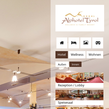
Hotel
Wellness
Wohnen
Außen
Innen
Rezeption / Lobby
Speisesaal