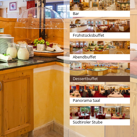
Bar
Frühstücksbuffet
Abendbuffet
Dessertbuffet
Panorama Saal
Südtiroler Stube