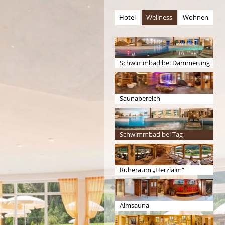
Hotel
Wellness
Wohnen
Schwimmbad bei Dämmerung
Saunabereich
Schwimmbad bei Tag
Ruheraum „Herzlalm“
Almsauna