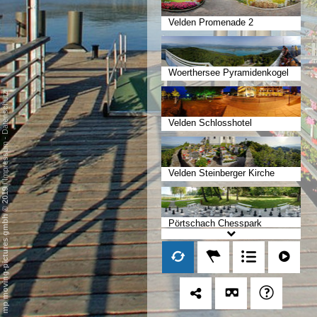
Velden Promenade 2
Woerthersee Pyramidenkogel
Datenschutz
Velden Schlosshotel
-
Impressum
Velden Steinberger Kirche
/
mp moving-pictures gmbh © 2019
Pörtschach Chesspark
Pörtschach Freizeitpark