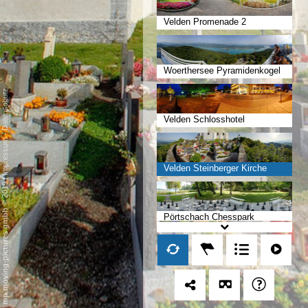
Velden Promenade 2
Woerthersee Pyramidenkogel
Datenschutz
Velden Schlosshotel
-
Impressum
Velden Steinberger Kirche
/
mp moving-pictures gmbh © 2019
Pörtschach Chesspark
Pörtschach Freizeitpark