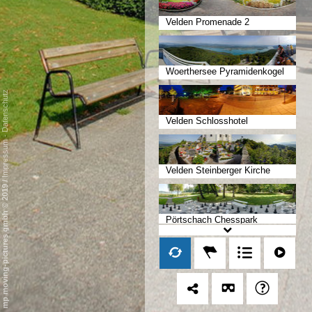
Velden Promenade 2
Woerthersee Pyramidenkogel
Datenschutz
Velden Schlosshotel
-
Impressum
Velden Steinberger Kirche
/
mp moving-pictures gmbh © 2019
Pörtschach Chesspark
Pörtschach Freizeitpark